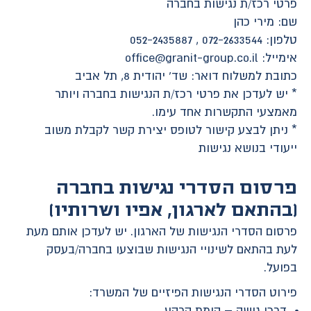
פרטי רכז/ת נגישות בחברה
שם: מירי כהן
טלפון: 072-2633544 , 052-2435887
אימייל: office@granit-group.co.il
כתובת למשלוח דואר: שד' יהודית 8, תל אביב
* יש לעדכן את פרטי רכז/ת הנגישות בחברה ויותר
מאמצעי התקשרות אחד עימו.
* ניתן לבצע קישור לטופס יצירת קשר לקבלת משוב
ייעודי בנושא נגישות
פרסום הסדרי נגישות בחברה
(בהתאם לארגון, אפיו ושרותיו)
פרסום הסדרי הנגישות של הארגון. יש לעדכן אותם מעת
לעת בהתאם לשינויי הנגישות שבוצעו בחברה/בעסק
בפועל.
פירוט הסדרי הנגישות הפיזיים של המשרד:
דרכי גישה – קומת קרקע